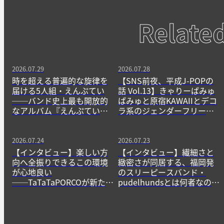
Relate
2026.07.29
2026.07.28
時を超える普遍的な旋律を
【SNS前夜、平成J-POPの
届ける5人組・えんぷてい
話 Vol.13】きゃりーぱみゅ
──バンド史上最も開放的
ぱみゅと原宿KAWAIIとデコ
なアルバム『えんぷてい』
ラ系のジェンダーフリーな
をきっかけに
精神
2026.07.24
2026.07.23
【インタビュー】楽しい方
【インタビュー】繊細さと
向へ全振りできるこの環境
緻密さが同居する、福岡発
が心地良い
のスリーピースバンド・
──TaTaTaPORCOが新たに
pudelhundsとは何者なの
生み出すニューゲームの作
か？──その正体に迫る。
法