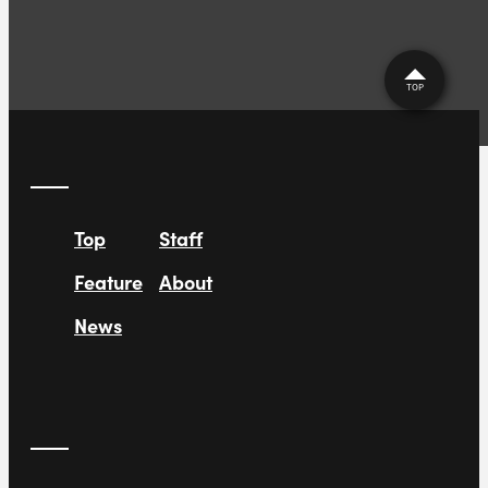
TOP
Top
Staff
Feature
About
News