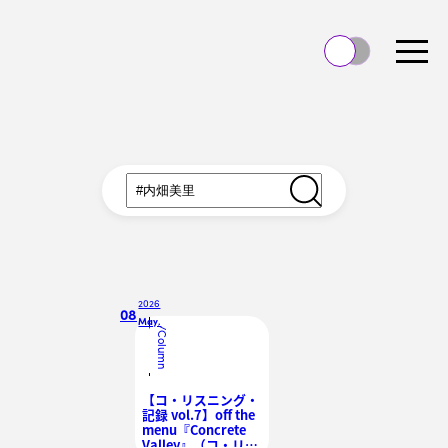
2026
08
May.
/
Column
【コ・リスニング・
記録 vol.7】off the
menu『Concrete
Valley』（コ・リス