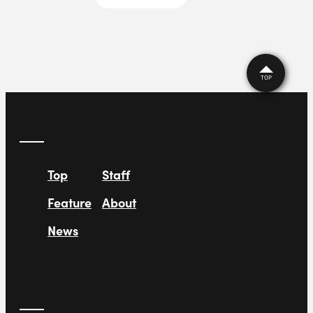
ナー：内畑美里）
TOP
Top
Staff
Feature
About
News