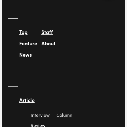
Top
Staff
Feature
About
News
Article
Interview
Column
Review