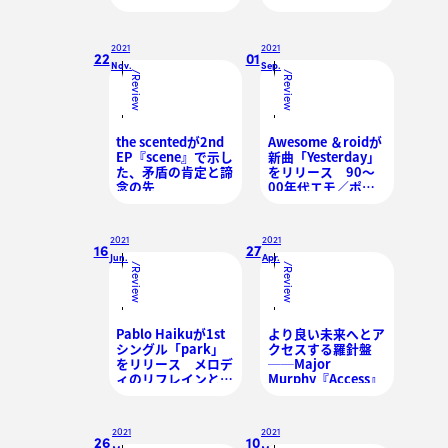
けた彼らが放つアッ
ス、自由なアレンジ
パーな衝撃波
と聴き手に寄り添う
言葉たち
2021
2021
22
01
Nov.
Sep.
/
/
Review
Review
the scentedが2nd
Awesome ＆roidが
EP『scene』で示し
新曲「Yesterday」
た、矛盾の肯定と諦
をリリース 90〜
念の先
00年代エモ／ポッ
プパンクへのリスペ
クトを込めたアンセ
ム
2021
2021
16
27
Jun.
Apr.
/
/
Review
Review
Pablo Haikuが1st
より良い未来へとア
シングル「park」
クセスする羅針盤
をリリース メロデ
──Major
ィのリフレインと
Murphy『Access』
UKガラージ由来の
ビートが心地良いナ
ンバー
2021
2021
26
10