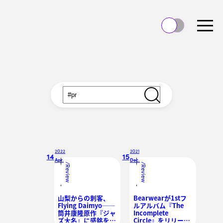
2022
2021
14
15
Apr.
Dec.
/
/
Review
Review
山梨からの刺客、
Bearwearが1stフ
Flying Daimyo──
ルアルバム『The
筒井康隆原作『ジャ
Incomplete
ズ大名』に感銘を受
Circle』をリリー