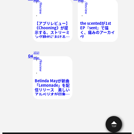
Mar.
Mar.
/
/
Review
Review
【アプリレビュー】
the scentedが1st
《Chooning》が提
EP『sent』で描
示する、ストリーミ
く、痛みのアーカイ
ング時代における音
ヴ
楽への向き合い方
2021
04
Mar.
/
Review
Belinda Mayが新曲
「Lemonade」を配
信リリース 美しい
アルペジオが印象的
なシューゲイズ・ポ
ップ
TOP