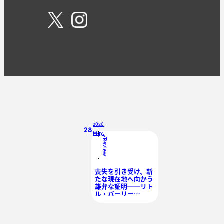
2026
28
May.
/
Review
喪失を引き受け、新
たな現在地へ向かう
雄弁な証明──リト
ル・バーリー
『Gravity Freeze』