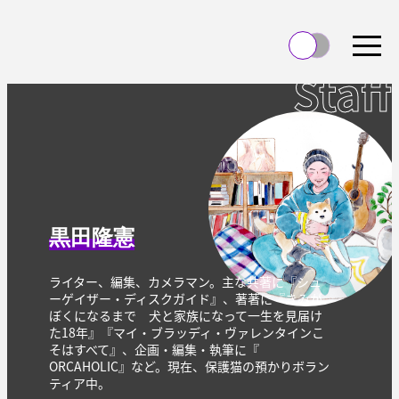
Staff
黒田隆憲
ライター、編集、カメラマン。主な共著に『シュ
ーゲイザー・
ディスクガイド』、著著に『きみが
ぼくになるまで 犬と家族になって一生を見届け
た18年』『マイ・ブラッディ・
ヴァレンタインこ
そはすべて』、企画・編集・執筆に『
ORCAHOLIC』など。現在、
保護猫の預かりボラン
ティア中。