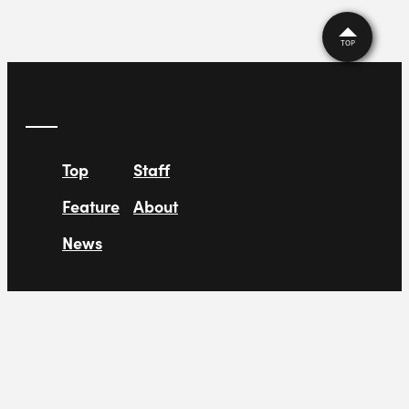
TOP
Top
Staff
Feature
About
News
Article