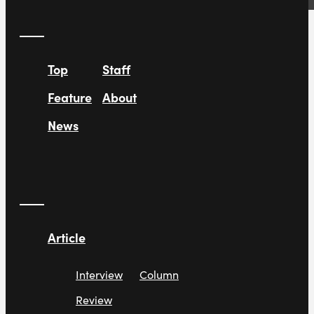
Top
Staff
Feature
About
News
Article
Interview
Column
Review