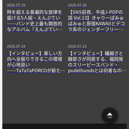
2026.07.29
2026.07.28
時を超える普遍的な旋律を
【SNS前夜、平成J-POPの
届ける5人組・えんぷてい
話 Vol.13】きゃりーぱみゅ
──バンド史上最も開放的
ぱみゅと原宿KAWAIIとデコ
なアルバム『えんぷてい』
ラ系のジェンダーフリーな
をきっかけに
精神
2026.07.24
2026.07.23
【インタビュー】楽しい方
【インタビュー】繊細さと
向へ全振りできるこの環境
緻密さが同居する、福岡発
が心地良い
のスリーピースバンド・
──TaTaTaPORCOが新たに
pudelhundsとは何者なの
生み出すニューゲームの作
か？──その正体に迫る。
法
TOP