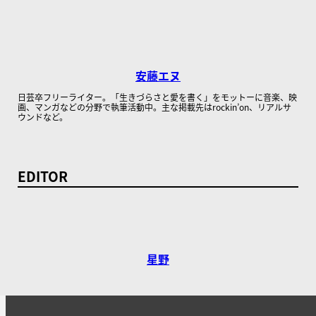
安藤エヌ
日芸卒フリーライター。「生きづらさと愛を書く」をモットーに音楽、映
画、マンガなどの分野で執筆活動中。主な掲載先はrockin’on、リアルサ
ウンドなど。
EDITOR
星野