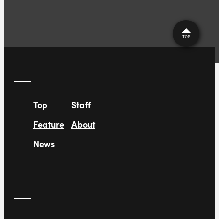
TOP
Top
Staff
Feature
About
News