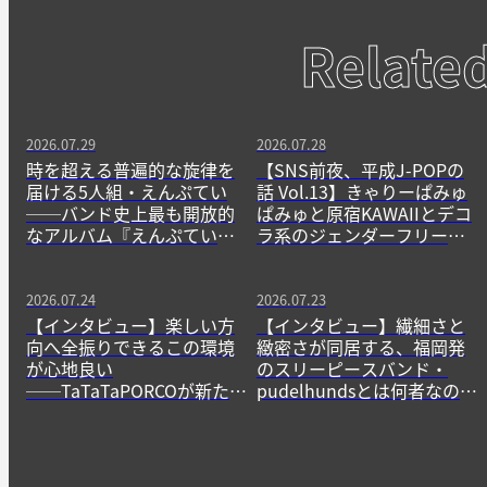
Relate
2026.07.29
2026.07.28
時を超える普遍的な旋律を
【SNS前夜、平成J-POPの
届ける5人組・えんぷてい
話 Vol.13】きゃりーぱみゅ
──バンド史上最も開放的
ぱみゅと原宿KAWAIIとデコ
なアルバム『えんぷてい』
ラ系のジェンダーフリーな
をきっかけに
精神
2026.07.24
2026.07.23
【インタビュー】楽しい方
【インタビュー】繊細さと
向へ全振りできるこの環境
緻密さが同居する、福岡発
が心地良い
のスリーピースバンド・
──TaTaTaPORCOが新たに
pudelhundsとは何者なの
生み出すニューゲームの作
か？──その正体に迫る。
法