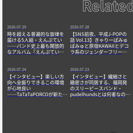
Relate
2026.07.29
2026.07.28
時を超える普遍的な旋律を
【SNS前夜、平成J-POPの
届ける5人組・えんぷてい
話 Vol.13】きゃりーぱみゅ
──バンド史上最も開放的
ぱみゅと原宿KAWAIIとデコ
なアルバム『えんぷてい』
ラ系のジェンダーフリーな
をきっかけに
精神
2026.07.24
2026.07.23
【インタビュー】楽しい方
【インタビュー】繊細さと
向へ全振りできるこの環境
緻密さが同居する、福岡発
が心地良い
のスリーピースバンド・
──TaTaTaPORCOが新たに
pudelhundsとは何者なの
生み出すニューゲームの作
か？──その正体に迫る。
法