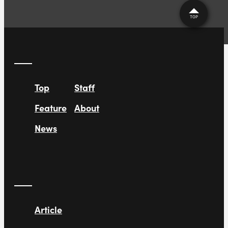
TOP
Top
Staff
Feature
About
News
Article