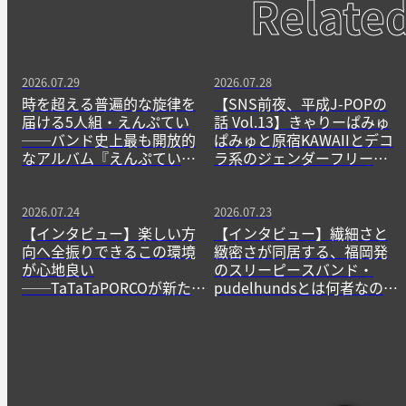
Relate
2026.07.29
2026.07.28
時を超える普遍的な旋律を
【SNS前夜、平成J-POPの
届ける5人組・えんぷてい
話 Vol.13】きゃりーぱみゅ
──バンド史上最も開放的
ぱみゅと原宿KAWAIIとデコ
なアルバム『えんぷてい』
ラ系のジェンダーフリーな
をきっかけに
精神
2026.07.24
2026.07.23
【インタビュー】楽しい方
【インタビュー】繊細さと
向へ全振りできるこの環境
緻密さが同居する、福岡発
が心地良い
のスリーピースバンド・
──TaTaTaPORCOが新たに
pudelhundsとは何者なの
生み出すニューゲームの作
か？──その正体に迫る。
法