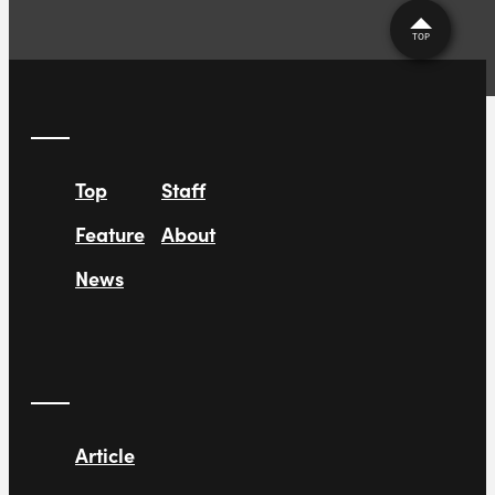
TOP
Top
Staff
Feature
About
News
Article