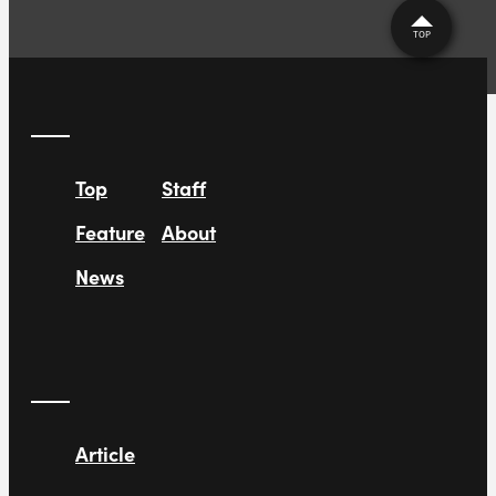
TOP
Top
Staff
Feature
About
News
Article