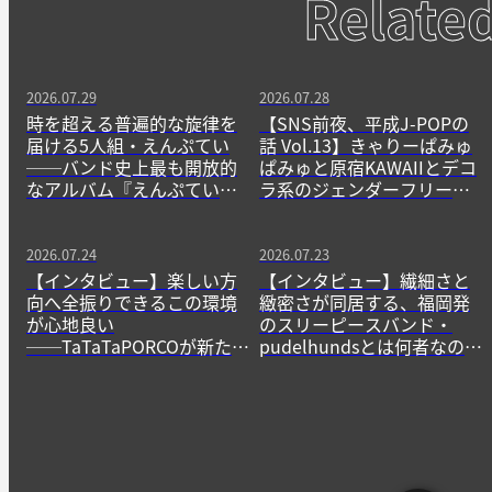
Relate
2026.07.29
2026.07.28
時を超える普遍的な旋律を
【SNS前夜、平成J-POPの
届ける5人組・えんぷてい
話 Vol.13】きゃりーぱみゅ
──バンド史上最も開放的
ぱみゅと原宿KAWAIIとデコ
なアルバム『えんぷてい』
ラ系のジェンダーフリーな
をきっかけに
精神
2026.07.24
2026.07.23
【インタビュー】楽しい方
【インタビュー】繊細さと
向へ全振りできるこの環境
緻密さが同居する、福岡発
が心地良い
のスリーピースバンド・
──TaTaTaPORCOが新たに
pudelhundsとは何者なの
生み出すニューゲームの作
か？──その正体に迫る。
法