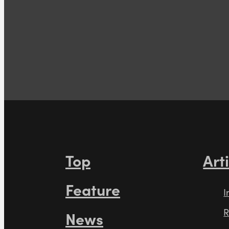
Top
Art
Feature
I
R
News