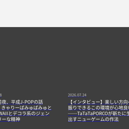
8
2026.07.24
前夜、平成J-POPの話
【インタビュー】楽しい方向
13】きゃりーぱみゅぱみゅと
振りできるこの環境が心地良
WAIIとデコラ系のジェン
──TaTaTaPORCOが新たに
リーな精神
出すニューゲームの作法