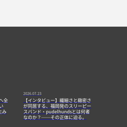
2026.07.23
へ全
【インタビュー】繊細さと緻密さ
い
が同居する、福岡発のスリーピー
生み
スバンド・pudelhundsとは何者
なのか？──その正体に迫る。