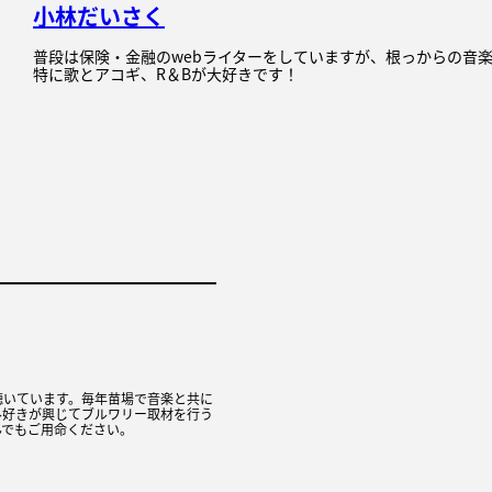
小林だいさく
普段は保険・金融のwebライターをしていますが、根っからの音
特に歌とアコギ、R＆Bが大好きです！
聴いています。毎年苗場で音楽と共に
ル好きが興じてブルワリー取材を行う
んでもご用命ください。