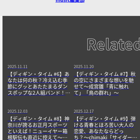
Relate
2025.11.11
2025.11.20
【ディギン・タイム #6】あ
【ディギン・タイム #7】秋
なたは何の秋？冷え込む季
の空にさまざまな想いを馳
節にグッとあたたまるダン
せて〜成宮雛「青に触れ
スポップな2人組バンド！〜
て」「鳥の群れ」〜
HONOKASI「カワイイアノ
コ」「DOKKO」〜
2025.12.03
2025.12.17
【ディギン・タイム #8】神
【ディギン・タイム #9】弾
奈川が誇るお正月スポーツ
ける青春とほろ苦い大人の
といえば！ニューイヤー箱
恋愛、あなたならどっ
根駅伝も直近に控えて〜
ち？〜chimaki「サイダー」