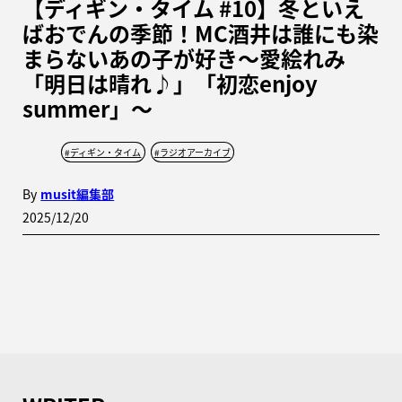
【ディギン・タイム #10】冬といえ
ばおでんの季節！MC酒井は誰にも染
まらないあの子が好き〜愛絵れみ
「明日は晴れ♪」「初恋enjoy
summer」〜
#
ディギン・タイム
#
ラジオアーカイブ
By
musit編集部
2025/12/20