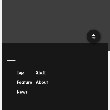
mio_na「Full Moon」稲森
理音/RioN「この恋やめてい
寿世「STORY」〜
いですか」〜
TOP
Top
Staff
Feature
About
News