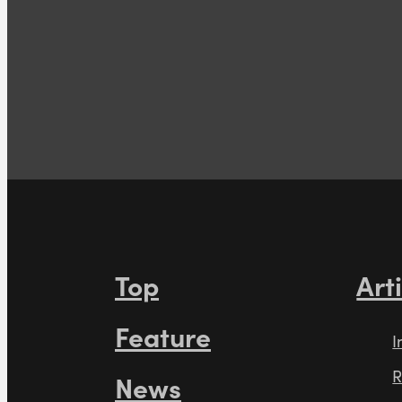
Top
Art
Feature
I
R
News