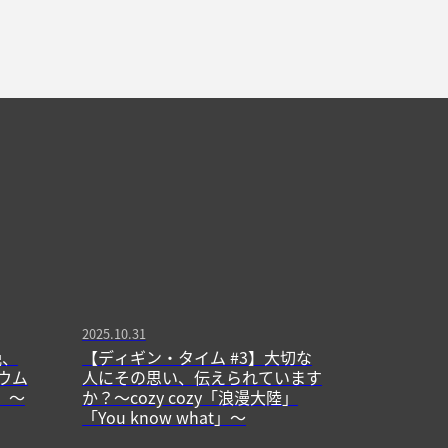
2025.10.31
晩、
【ディギン・タイム #3】大切な
ウム
人にその思い、伝えられています
u」〜
か？〜cozy cozy「浪漫大陸」
「You know what」〜