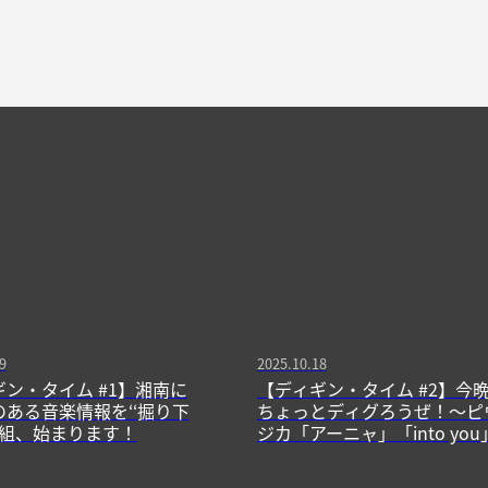
9
2025.10.18
ン・タイム #1】湘南に
【ディギン・タイム #2】今
ある音楽情報を‘‘掘り下
ちょっとディグろうぜ！〜ピ
番組、始まります！
ジカ「アーニャ」「into yo