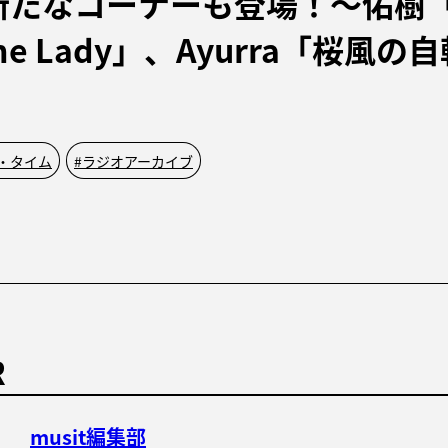
新たなコーナーも登場！〜佑樹「
One Lady」、Ayurra「桜風の
・タイム
#
ラジオアーカイブ
R
musit編集部