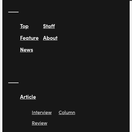
Top
Staff
Feature
About
News
Article
Interview
Column
Review