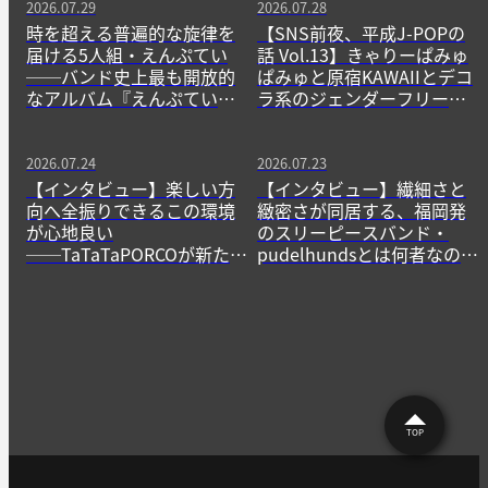
2026.07.29
2026.07.28
時を超える普遍的な旋律を
【SNS前夜、平成J-POPの
届ける5人組・えんぷてい
話 Vol.13】きゃりーぱみゅ
──バンド史上最も開放的
ぱみゅと原宿KAWAIIとデコ
なアルバム『えんぷてい』
ラ系のジェンダーフリーな
をきっかけに
精神
2026.07.24
2026.07.23
【インタビュー】楽しい方
【インタビュー】繊細さと
向へ全振りできるこの環境
緻密さが同居する、福岡発
が心地良い
のスリーピースバンド・
──TaTaTaPORCOが新たに
pudelhundsとは何者なの
生み出すニューゲームの作
か？──その正体に迫る。
法
TOP