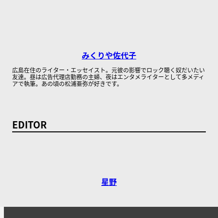
みくりや佐代子
広島在住のライター・エッセイスト。元彼の影響でロック聴く奴だいたい
友達。昼は広告代理店勤務の主婦、夜はエンタメライターとして多メディ
アで執筆。あの頃の松浦亜弥が好きです。
EDITOR
星野