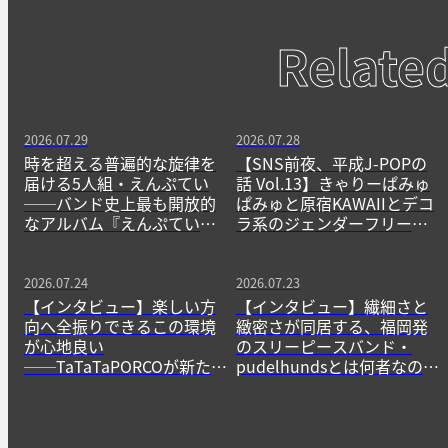
Relate
2026.07.29
2026.07.28
時を超える普遍的な旋律を
【SNS前夜、平成J-POPの
届ける5人組・えんぷてい
話 Vol.13】きゃりーぱみゅ
──バンド史上最も開放的
ぱみゅと原宿KAWAIIとデコ
なアルバム『えんぷてい』
ラ系のジェンダーフリーな
をきっかけに
精神
2026.07.24
2026.07.23
【インタビュー】楽しい方
【インタビュー】繊細さと
向へ全振りできるこの環境
緻密さが同居する、福岡発
が心地良い
のスリーピースバンド・
──TaTaTaPORCOが新たに
pudelhundsとは何者なの
生み出すニューゲームの作
か？──その正体に迫る。
法