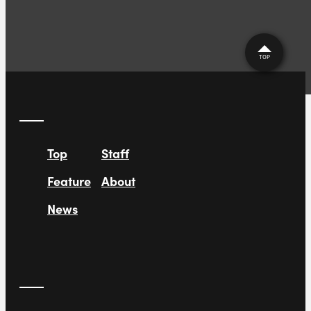
TOP
Top
Staff
Feature
About
News