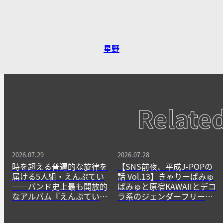
星野
Relate
2026.07.29
2026.07.28
時を超える普遍的な旋律を
【SNS前夜、平成J-POPの
届ける5人組・えんぷてい
話 Vol.13】きゃりーぱみゅ
──バンド史上最も開放的
ぱみゅと原宿KAWAIIとデコ
なアルバム『えんぷてい』
ラ系のジェンダーフリーな
をきっかけに
精神