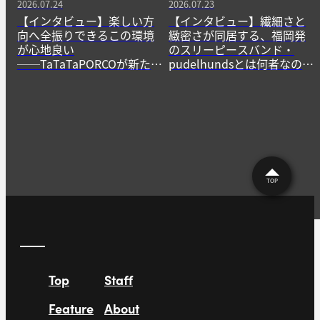
2026.07.24
2026.07.23
【インタビュー】楽しい方
【インタビュー】繊細さと
向へ全振りできるこの環境
緻密さが同居する、福岡発
が心地良い
のスリーピースバンド・
──TaTaTaPORCOが新たに
pudelhundsとは何者なの
生み出すニューゲームの作
か？──その正体に迫る。
法
TOP
Top
Staff
Feature
About