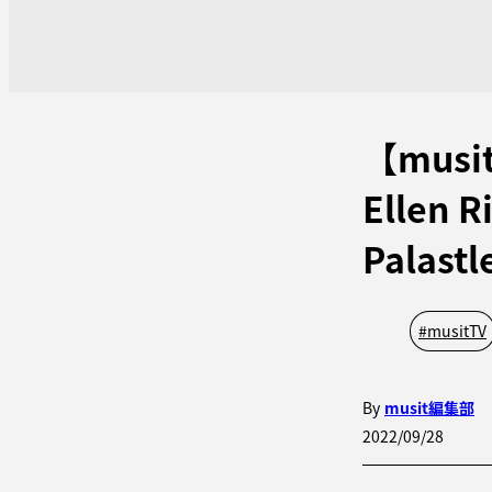
【mus
Ellen R
Palast
#
musitTV
By
musit編集部
2022/09/28