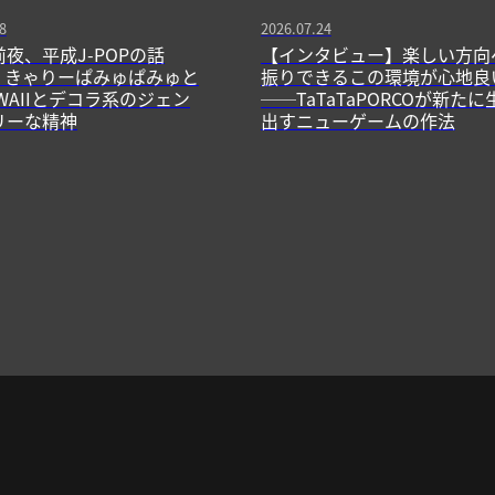
8
2026.07.24
前夜、平成J-POPの話
【インタビュー】楽しい方向
13】きゃりーぱみゅぱみゅと
振りできるこの環境が心地良
WAIIとデコラ系のジェン
──TaTaTaPORCOが新たに
リーな精神
出すニューゲームの作法