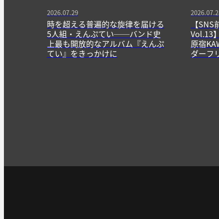
2026.07.29
2026.07.2
時を超える普遍的な旋律を届ける
【SNS
5人組・えんぷてい──バンド史
Vol.
上最も開放的なアルバム『えんぷ
原宿KA
てい』をきっかけに
ダーフ