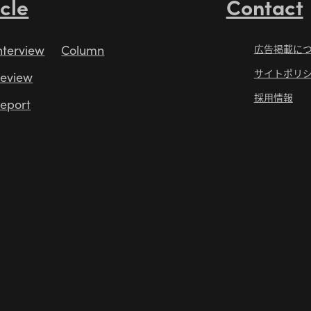
icle
Contact
nterview
Column
広告掲載に
サイトポリ
eview
採用情報
eport