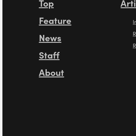
Top
Art
Feature
I
R
News
R
Staff
About