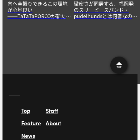
向へ全振りできるこの環境
緻密さが同居する、福岡発
が心地良い
のスリーピースバンド・
──TaTaTaPORCOが新たに
pudelhundsとは何者なの
生み出すニューゲームの作
か？──その正体に迫る。
法
TOP
Top
Staff
Feature
About
News