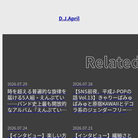
D.J.April
Relate
2026.07.29
2026.07.28
時を超える普遍的な旋律を
【SNS前夜、平成J-POPの
届ける5人組・えんぷてい
話 Vol.13】きゃりーぱみゅ
──バンド史上最も開放的
ぱみゅと原宿KAWAIIとデコ
なアルバム『えんぷてい』
ラ系のジェンダーフリーな
をきっかけに
精神
2026.07.24
2026.07.23
【インタビュー】楽しい方
【インタビュー】繊細さと