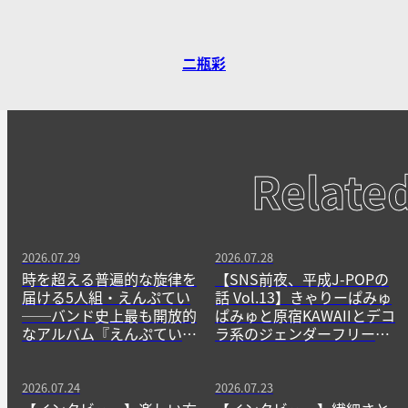
二瓶彩
Relate
2026.07.29
2026.07.28
時を超える普遍的な旋律を
【SNS前夜、平成J-POPの
届ける5人組・えんぷてい
話 Vol.13】きゃりーぱみゅ
──バンド史上最も開放的
ぱみゅと原宿KAWAIIとデコ
なアルバム『えんぷてい』
ラ系のジェンダーフリーな
をきっかけに
精神
2026.07.24
2026.07.23