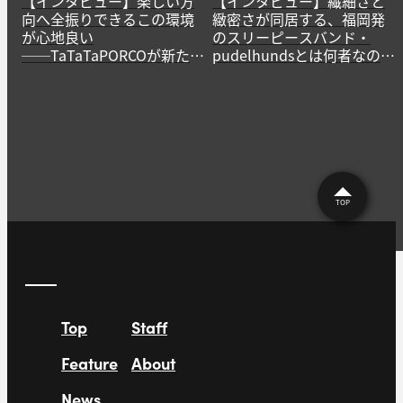
【インタビュー】楽しい方
【インタビュー】繊細さと
向へ全振りできるこの環境
緻密さが同居する、福岡発
が心地良い
のスリーピースバンド・
──TaTaTaPORCOが新たに
pudelhundsとは何者なの
生み出すニューゲームの作
か？──その正体に迫る。
法
TOP
Top
Staff
Feature
About
News