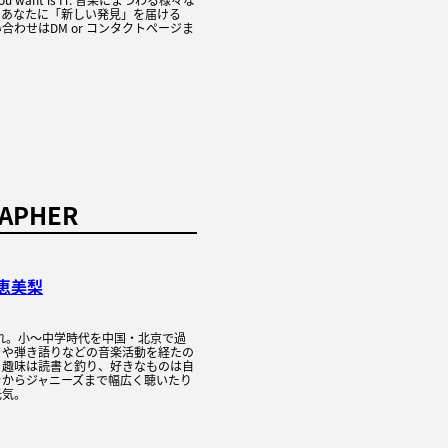
、あなたに「新しい発見」を届ける
合わせはDM or コンタクトページま
APHER
恵美梨
まれ。小〜中学時代を中国・北京で過
ドや弾き語りなどの音楽活動を経たの
。趣味は読書と釣り、好きなものは自
ラからジャニーズまで幅広く聴いたり
元気。