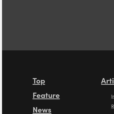
Top
Art
Feature
I
R
News