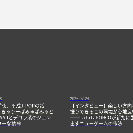
8
2026.07.24
前夜、平成J-POPの話
【インタビュー】楽しい方向
13】きゃりーぱみゅぱみゅと
振りできるこの環境が心地良
WAIIとデコラ系のジェン
──TaTaTaPORCOが新たに
リーな精神
出すニューゲームの作法