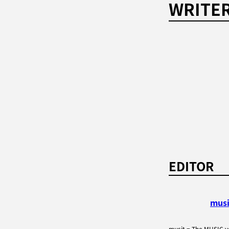
WRITE
EDITOR
mus
musit = The MUSI