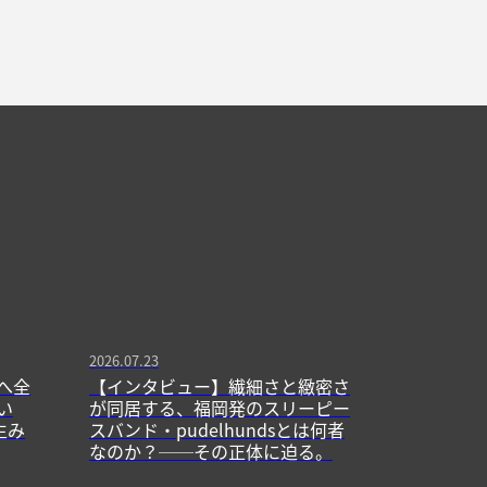
2026.07.23
へ全
【インタビュー】繊細さと緻密さ
い
が同居する、福岡発のスリーピー
生み
スバンド・pudelhundsとは何者
なのか？──その正体に迫る。