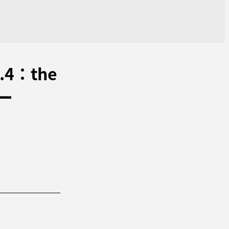
4：the
ター