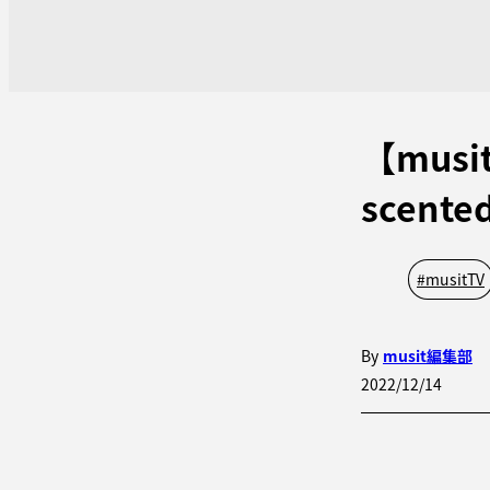
【musi
scent
#
musitTV
By
musit編集部
2022/12/14