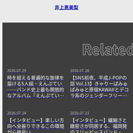
井上恵美梨
Relate
2026.07.29
2026.07.28
時を超える普遍的な旋律を
【SNS前夜、平成J-POPの
届ける5人組・えんぷてい
話 Vol.13】きゃりーぱみゅ
──バンド史上最も開放的
ぱみゅと原宿KAWAIIとデコ
なアルバム『えんぷてい』
ラ系のジェンダーフリーな
をきっかけに
精神
2026.07.24
2026.07.23
【インタビュー】楽しい方
【インタビュー】繊細さと
向へ全振りできるこの環境
緻密さが同居する、福岡発
が心地良い
のスリーピースバンド・