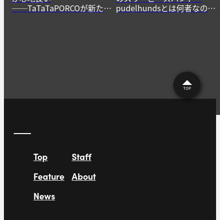
──TaTaTaPORCOが新たに
pudelhundsとは何者なの
生み出すニューゲームの作
か？──その正体に迫る。
法
TOP
Top
Staff
Feature
About
News