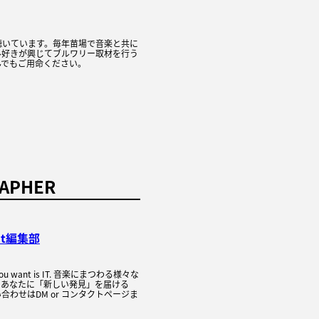
聴いています。毎年苗場で音楽と共に
ル好きが興じてブルワリー取材を行う
んでもご用命ください。
APHER
it編集部
C you want is IT. 音楽にまつわる様々な
、あなたに「新しい発見」を届ける
合わせはDM or コンタクトページま