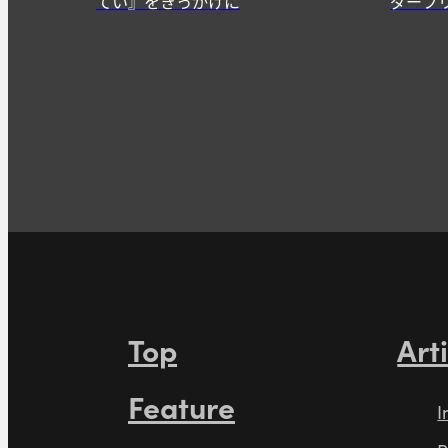
てい』をきっかけに
ダーフ
Top
Art
Feature
I