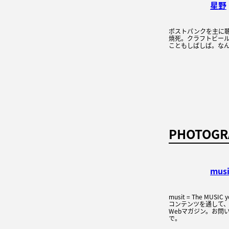
星野
ポストパンクを主に
焼死。クラフトビー
こともしばしば。な
PHOTOGR
mus
musit = The MUSI
コンテンツを通して
Webマガジン。お問い
で。