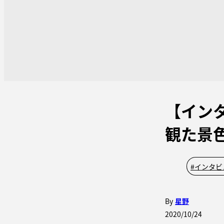
【イン
観た景
#
インタビ
By
星野
2020/10/24