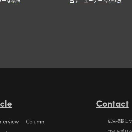
リーな精神
出すニューゲームの作法
icle
Contact
nterview
Column
広告掲載に
サイトポリ