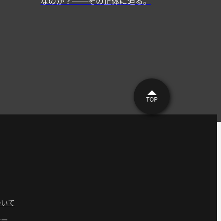
なのか？──その正体に迫る。
TOP
ついて
シー