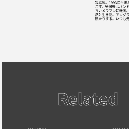
写真家。1993年生
ごす。帰国後はバン
ちカメラマンに転向
然と生き物。アング
観たりする。いつも
Related