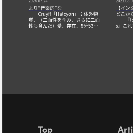
2024.07.24
2023.08.0
より“音楽的”な
【インタ
──Cruyff「Halcyon」；体外物
どこか
質、（二面性を孕み、さらに二面
──『lov
性も含んだ）愛、存在、8分53秒
s』こ
の旅
る。
Top
Art