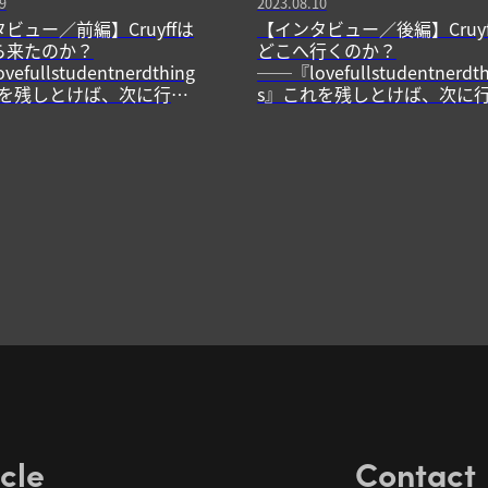
9
2023.08.10
ビュー／前編】Cruyffは
【インタビュー／後編】Cruyf
ら来たのか？
どこへ行くのか？
efullstudentnerdthing
──『lovefullstudentnerdth
れを残しとけば、次に行け
s』これを残しとけば、次に
る。
icle
Contact