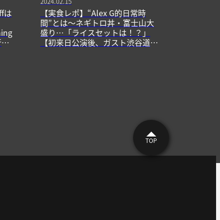
2024.02.15
fは
【実食レポ】“Alex G的日常時
間”とは〜ネギトロ丼・富士山大
ing
盛り…「ライスセットは！？」
行け
【初来日公演後、ガスト渋谷道玄
坂店】
TOP