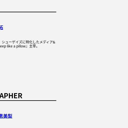
拓
れ。シューゲイズに特化したメディア&
 like a pillow』主宰。
APHER
恵美梨