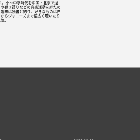
まれ。小〜中学時代を中国・北京で過
ドや弾き語りなどの音楽活動を経たの
。趣味は読書と釣り、好きなものは自
ラからジャニーズまで幅広く聴いたり
元気。