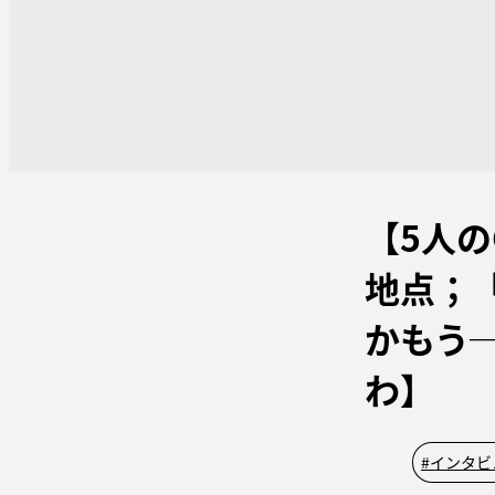
【5人の
地点；
かもう
わ】
#
インタビ