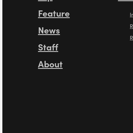
Feature
I
R
News
R
Staff
About