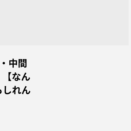
造・中間
く【なん
もしれん