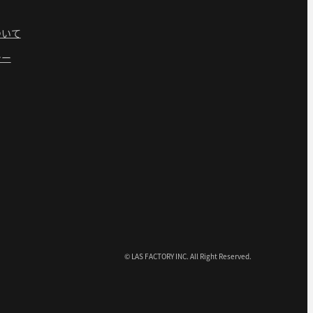
ついて
シー
© LAS FACTORY INC. All Right Reserved.