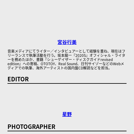
宮谷行美
音楽メディアにてライター／インタビュアーとして経験を重ね、現在はフ
リーランスで執筆活動を行う。坂本龍一『2020S』オフィシャル・ライタ
ーを務めたほか、書籍『シューゲイザー・ディスクガイドrevised
edition』への寄稿、OTOTOY、Real Sound、日刊サイゾーなどのWebメ
ディアでの執筆、海外アーティストの国内盤CD解説などを担当。
EDITOR
星野
PHOTOGRAPHER