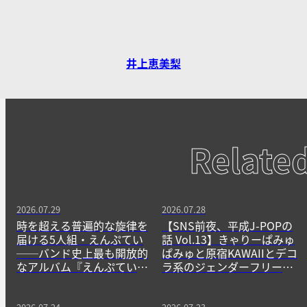
井上恵美梨
Relate
2026.07.29
2026.07.28
時を超える普遍的な旋律を
【SNS前夜、平成J-POPの
届ける5人組・えんぷてい
話 Vol.13】きゃりーぱみゅ
──バンド史上最も開放的
ぱみゅと原宿KAWAIIとデコ
なアルバム『えんぷてい』
ラ系のジェンダーフリーな
をきっかけに
精神