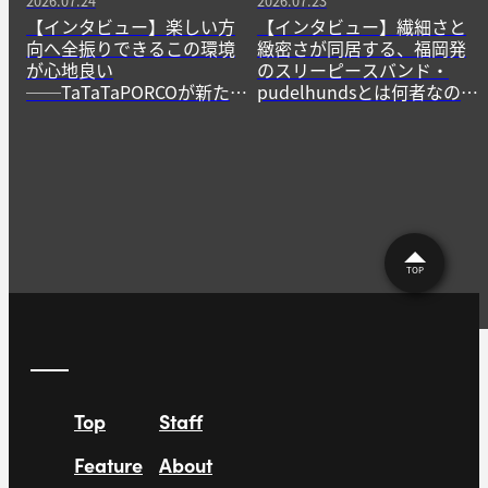
2026.07.24
2026.07.23
【インタビュー】楽しい方
【インタビュー】繊細さと
向へ全振りできるこの環境
緻密さが同居する、福岡発
が心地良い
のスリーピースバンド・
──TaTaTaPORCOが新たに
pudelhundsとは何者なの
生み出すニューゲームの作
か？──その正体に迫る。
法
TOP
Top
Staff
Feature
About