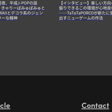
前夜、平成J-POPの話
【インタビュー】楽しい方向
13】きゃりーぱみゅぱみゅと
振りできるこの環境が心地良
WAIIとデコラ系のジェン
──TaTaTaPORCOが新たに
リーな精神
出すニューゲームの作法
icle
Contact