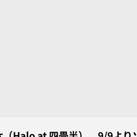
（Halo at 四畳半）、9/9よ