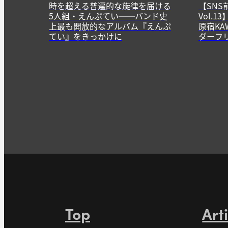
時を超える普遍的な旋律を届ける
【SNS
5人組・えんぷてい──バンド史
Vol.
上最も開放的なアルバム『えんぷ
原宿KA
てい』をきっかけに
ダーフ
Top
Art