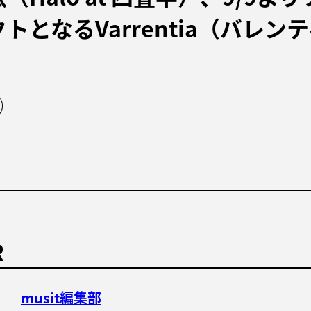
トとなるVarrentia（バレン
R
musit編集部