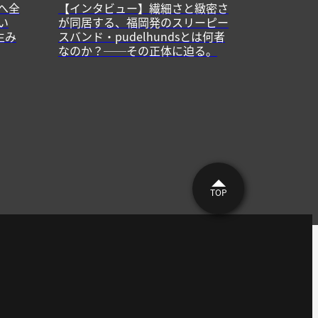
へ全
【インタビュー】繊細さと緻密さ
い
が同居する、福岡発のスリーピー
生み
スバンド・pudelhundsとは何者
なのか？──その正体に迫る。
TOP