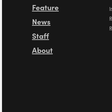
Feature
I
R
News
R
Staff
About