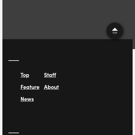
TOP
Top
Staff
Feature
About
News