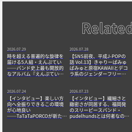
Relate
2026.07.29
2026.07.28
時を超える普遍的な旋律を
【SNS前夜、平成J-POPの
届ける5人組・えんぷてい
話 Vol.13】きゃりーぱみゅ
──バンド史上最も開放的
ぱみゅと原宿KAWAIIとデコ
なアルバム『えんぷてい』
ラ系のジェンダーフリーな
をきっかけに
精神
2026.07.24
2026.07.23
【インタビュー】楽しい方
【インタビュー】繊細さと
向へ全振りできるこの環境
緻密さが同居する、福岡発
が心地良い
のスリーピースバンド・
──TaTaTaPORCOが新たに
pudelhundsとは何者なの
生み出すニューゲームの作
か？──その正体に迫る。
法