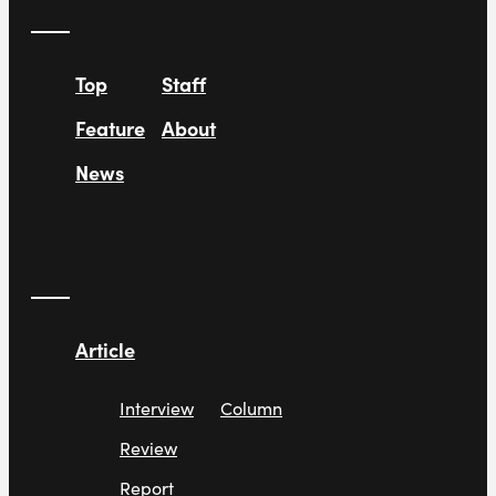
Top
Staff
Feature
About
News
Article
Interview
Column
Review
Report