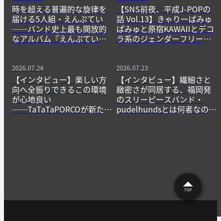
時を超える普遍的な旋律を
【SNS前夜、平成J-POPの
届ける5人組・えんぷてい
話 Vol.13】きゃりーぱみゅ
──バンド史上最も開放的
ぱみゅと原宿KAWAIIとデコ
なアルバム『えんぷてい』
ラ系のジェンダーフリーな
をきっかけに
精神
2026.07.24
2026.07.23
【インタビュー】楽しい方
【インタビュー】繊細さと
向へ全振りできるこの環境
緻密さが同居する、福岡発
が心地良い
のスリーピースバンド・
──TaTaTaPORCOが新たに
pudelhundsとは何者なの
生み出すニューゲームの作
か？──その正体に迫る。
法
TOP