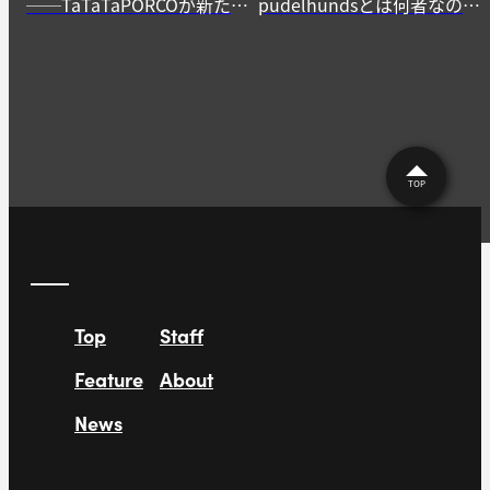
──TaTaTaPORCOが新たに
pudelhundsとは何者なの
生み出すニューゲームの作
か？──その正体に迫る。
法
TOP
Top
Staff
Feature
About
News