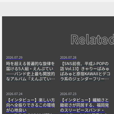
Relate
2026.07.29
2026.07.28
時を超える普遍的な旋律を
【SNS前夜、平成J-POPの
届ける5人組・えんぷてい
話 Vol.13】きゃりーぱみゅ
──バンド史上最も開放的
ぱみゅと原宿KAWAIIとデコ
なアルバム『えんぷてい』
ラ系のジェンダーフリーな
をきっかけに
精神
2026.07.24
2026.07.23
【インタビュー】楽しい方
【インタビュー】繊細さと
向へ全振りできるこの環境
緻密さが同居する、福岡発
が心地良い
のスリーピースバンド・