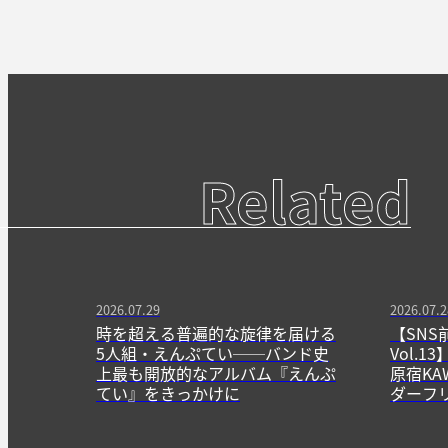
Related
2026.07.29
2026.07.2
時を超える普遍的な旋律を届ける
【SNS
5人組・えんぷてい──バンド史
Vol.
上最も開放的なアルバム『えんぷ
原宿KA
てい』をきっかけに
ダーフ