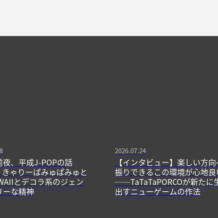
8
2026.07.24
前夜、平成J-POPの話
【インタビュー】楽しい方向
13】きゃりーぱみゅぱみゅと
振りできるこの環境が心地良
WAIIとデコラ系のジェン
──TaTaTaPORCOが新たに
リーな精神
出すニューゲームの作法