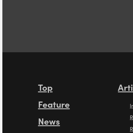
Top
Art
Feature
I
R
News
R