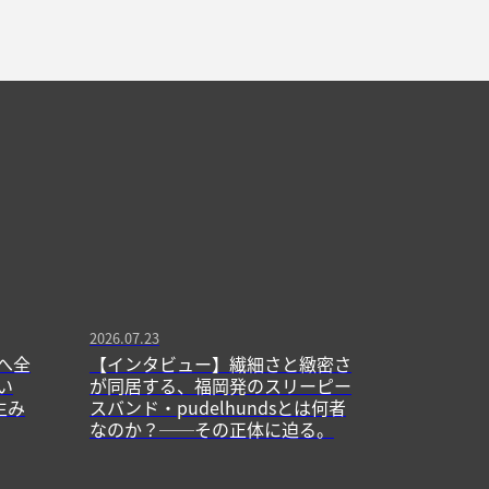
2026.07.23
へ全
【インタビュー】繊細さと緻密さ
い
が同居する、福岡発のスリーピー
生み
スバンド・pudelhundsとは何者
なのか？──その正体に迫る。