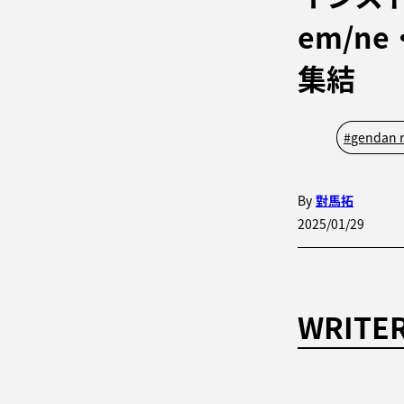
em/n
集結
#
gendan r
By
對馬拓
2025/01/29
WRITE