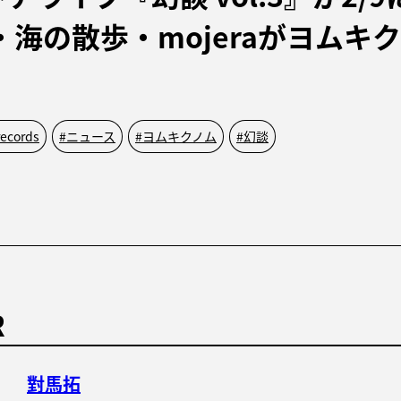
e・海の散歩・mojeraがヨムキ
ecords
#
ニュース
#
ヨムキクノム
#
幻談
R
對馬拓