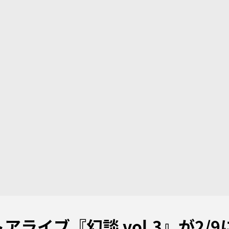
アライブ『幻談 vol.3』が2/