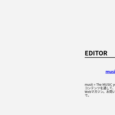
EDITOR
mus
musit = The MUSI
コンテンツを通して
Webマガジン。お問い
で。