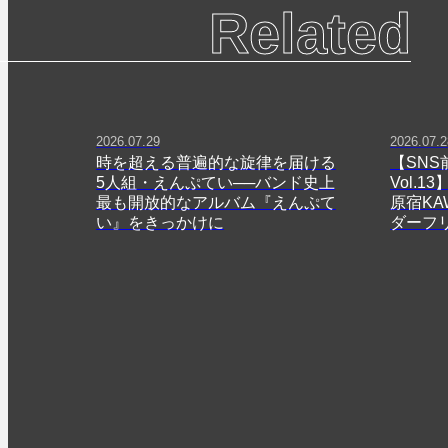
Related
2026.07.29
2026.07.2
時を超える普遍的な旋律を届ける
【SNS
5人組・えんぷてい──バンド史上
Vol.
最も開放的なアルバム『えんぷて
原宿KA
い』をきっかけに
ダーフ