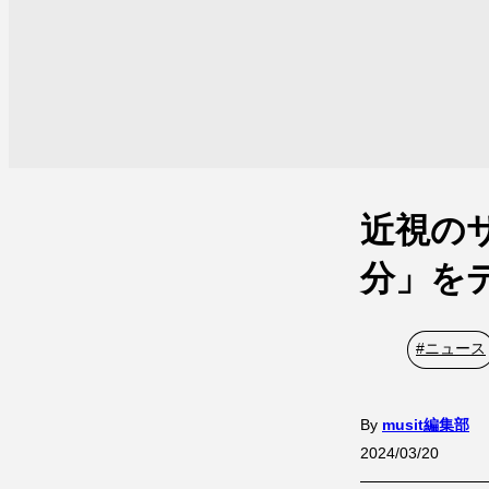
近視の
分」を
#
ニュース
By
musit編集部
2024/03/20