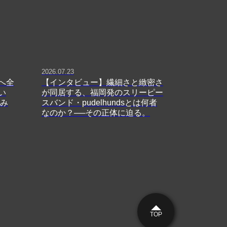
2026.07.23
へ全
【インタビュー】繊細さと緻密さ
い
が同居する、福岡発のスリーピー
生み
スバンド・pudelhundsとは何者
なのか？──その正体に迫る。
TOP