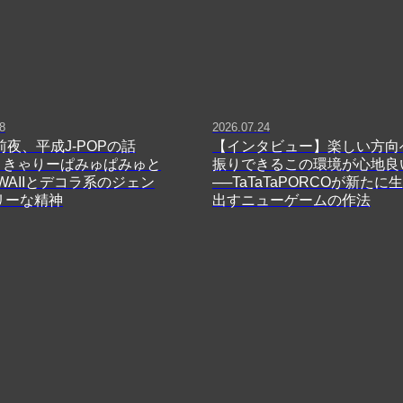
8
2026.07.24
前夜、平成J-POPの話
【インタビュー】楽しい方向
13】きゃりーぱみゅぱみゅと
振りできるこの環境が心地良
WAIIとデコラ系のジェン
──TaTaTaPORCOが新たに
リーな精神
出すニューゲームの作法