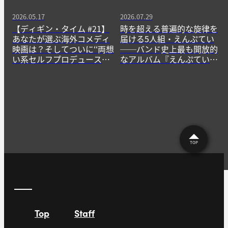
2026.05.17
2026.07.29
【ディギン・タイム #21】
時を超える普遍的な旋律を
あなたが選ぶ海外コメディ
届ける5人組・えんぷてい
映画は？そしてついに‘‘両想
──バンド史上最も開放的
い系セルフプロデュースア
なアルバム『えんぷてい』
イドル’’降臨！〜前田大翔
をきっかけに
「両想いEver Love」
「Grand-Brand-New」
TOP
Top
Staff