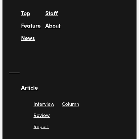
Top
Staff
Feature
About
News
Article
Interview
Column
Review
Report