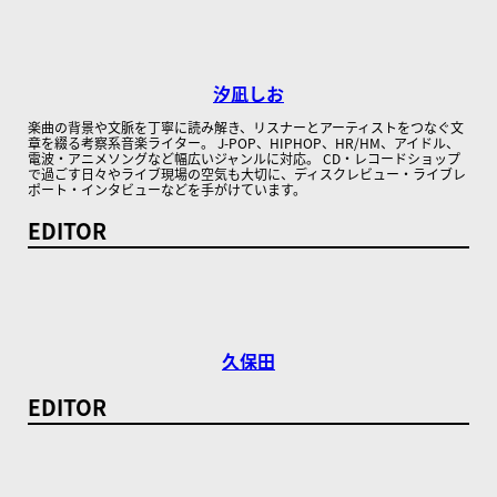
汐凪しお
楽曲の背景や文脈を丁寧に読み解き、リスナーとアーティストをつなぐ文
章を綴る考察系音楽ライター。 J-POP、HIPHOP、HR/HM、アイドル、
電波・アニメソングなど幅広いジャンルに対応。 CD・レコードショップ
で過ごす日々やライブ現場の空気も大切に、ディスクレビュー・ライブレ
ポート・インタビューなどを手がけています。
EDITOR
久保田
EDITOR