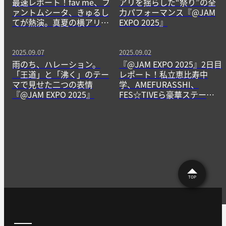
最速レポート！fav me、フ
アリを揺らした“祭り”の全
ァントムシータ、きゅるし
力パフォーマンス『@JAM
てが熱演。真夏の横アリを
EXPO 2025』
彩る一日に
2025.09.07
2025.09.02
雨のち、ハレーション。
『@JAM EXPO 2025』2日目
「王道」と「沸く」のテー
レポート！私立恵比寿中
マで見せた二つの表情
学、AMEFURASSHI、
『@JAM EXPO 2025』
FES☆TIVEら豪華ステージ
が横アリを熱狂に包む
TOP