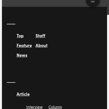
TOP
Top
Staff
Feature
About
News
Article
Interview
Column