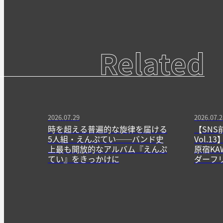
Related
2026.07.29
2026.07.2
時を超える普遍的な旋律を届ける
【SNS
5人組・えんぷてい──バンド史
Vol.
上最も開放的なアルバム『えんぷ
原宿KA
てい』をきっかけに
ダーフ