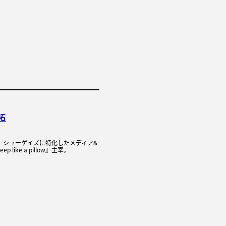
拓
れ。シューゲイズに特化したメディア&
 like a pillow』主宰。