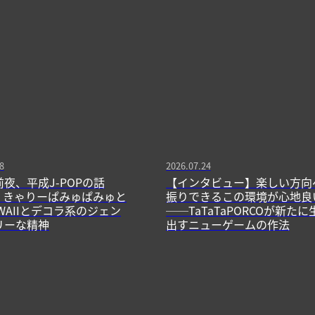
8
2026.07.24
前夜、平成J-POPの話
【インタビュー】楽しい方向
13】きゃりーぱみゅぱみゅと
振りできるこの環境が心地良
WAIIとデコラ系のジェン
──TaTaTaPORCOが新たに
リーな精神
出すニューゲームの作法