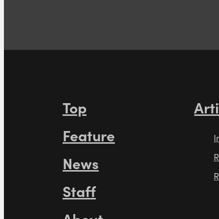
Top
Art
Feature
I
R
News
R
Staff
About