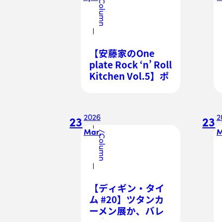
Column
【安藤家のOne
plate Rock ‘n’ Roll
Kitchen Vol.5】ポ
ールのサンドイッ
チとジョージのカ
レー
2026
2
23
23
Mar.
M
/
Column
【ディギン・タイ
ム #20】ツタンカ
ーメン展か、バレ
ンタインか〜