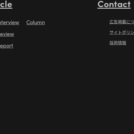
icle
Contact
nterview
Column
広告掲載に
サイトポリ
eview
採用情報
eport