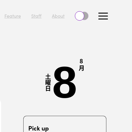
Feature
Staff
About
8
8
月
土
曜日
Pick up