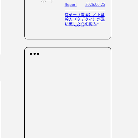
2026.06.25
Report
京英一（雪国）と下倉
幹人（タデクイ）が洗
い流した心の澱み
──『音浴』