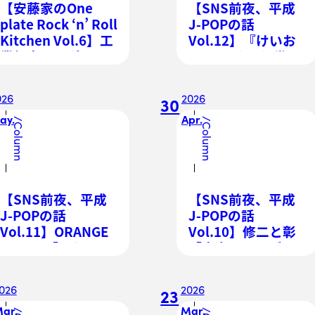
【安藤家のOne
【SNS前夜、平成
plate Rock ‘n’ Roll
J-POPの話
Kitchen Vol.6】工
Vol.12】『けいお
業都市、ヘヴィ・
ん!』とゆとり世代
メタルとカレーの
の軽音部。フィク
関係
ションに憧れるオ
026
2026
30
タクがギターを持
ay.
Apr.
ったとき
/
/
Column
Column
【SNS前夜、平成
【SNS前夜、平成
J-POPの話
J-POPの話
Vol.11】ORANGE
Vol.10】修二と彰
RANGE「イケナイ
「青春アミーゴ」
太陽」のアゲアゲ
はなぜ役名で売れ
夏ソングがリバイ
たのか
026
2026
23
バルした理由
ar.
Mar.
/
/