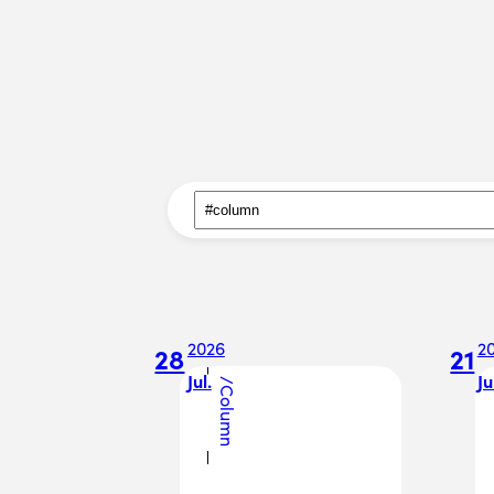
2026
2
28
21
Jul.
Ju
/
Column