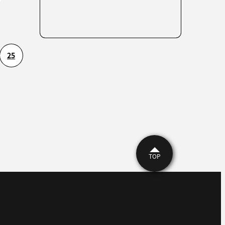
25
TOP