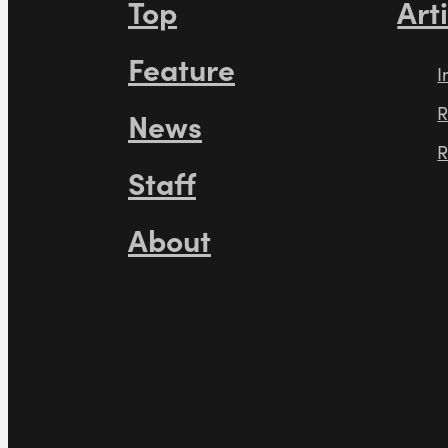
Top
Art
Feature
I
R
News
R
Staff
About