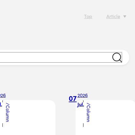
Top
Article
026
2026
07
l.
Jul.
/
/
Column
Column