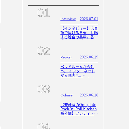
2026.07.01
Interview
【インタビュー】広東
語で届ける意義、共鳴
する独自の美学。香港
発・archesが1stフル
アルバム『4』で試し
た「0から1」のプロセ
ス
2026.06.19
Report
ベッドルームから外
へ。 インターネット
から現実へ。
hardnuts迎え開催さ
れたaoihr復活ライブ
『room, from the
bedroom』
2026.06.18
Column
【安藤家のOne plate
Rock ‘n’ Roll Kitchen
番外編】フレディ・マ
ーキュリーの「おふく
ろの味」、チキン・ダ
ンサク