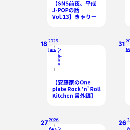
【SNS前夜、平成
J-POPの話
Vol.13】きゃりー
ぱみゅぱみゅと原
宿KAWAIIとデコラ
系のジェンダーフ
2026
2
18
31
リーな精神
Jun.
M
/
Column
【安藤家のOne
plate Rock ‘n’ Roll
Kitchen 番外編】
フレディ・マーキ
ュリーの「おふく
ろの味」、チキ
2026
2
27
26
ン・ダンサク
Apr.
M
/