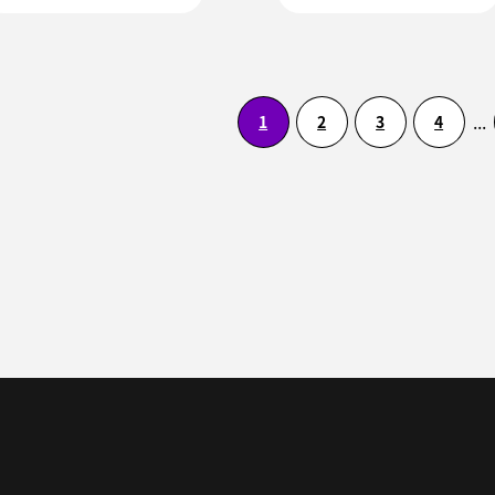
ますか？〜佑樹
メ『おジャ魔女ど
「逆夢」「ウー
れみ』と「おジャ
ノ」〜
魔女カーニバル!!」
...
1
2
3
4