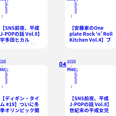
Column
Column
【SNS前夜、平成
【安藤家のOne
J-POPの話 Vol.9】
plate Rock ‘n’ Roll
宇多田ヒカル
Kitchen Vol.4】ブ
「Flavor Of Life」
リティッシュ・イ
が世界2位になった
ンヴェイジョンと
理由。TVドラマ
世界一の（労働者
026
2026
04
『花より男子2』と
向けの）朝食
ar.
Mar.
いう拡散装置
/
/
Column
Column
【ディギン・タイ
【SNS前夜、平成
ム #19】ついに冬
J-POPの話 Vol.8】
季オリンピック開
世紀末の平成女児
幕！最近運動して
に夢を与えたアニ