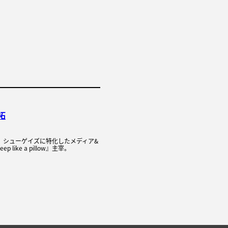
拓
れ。シューゲイズに特化したメディア&
 like a pillow』主宰。