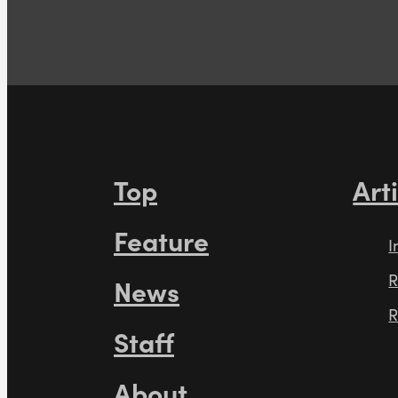
Top
Art
Feature
I
R
News
R
Staff
About