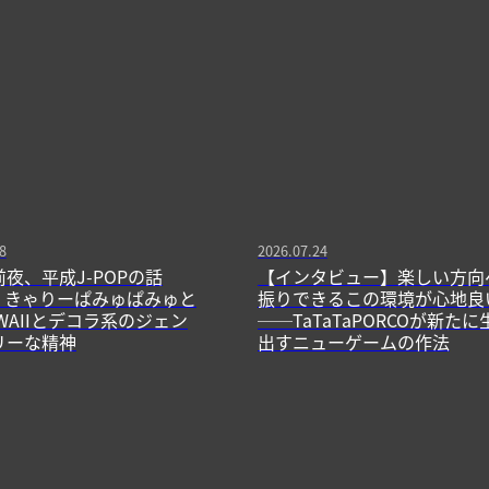
8
2026.07.24
前夜、平成J-POPの話
【インタビュー】楽しい方向
13】きゃりーぱみゅぱみゅと
振りできるこの環境が心地良
WAIIとデコラ系のジェン
──TaTaTaPORCOが新たに
リーな精神
出すニューゲームの作法