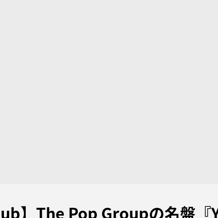
 Dub】The Pop Groupの名盤