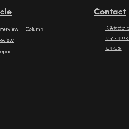
icle
Contact
nterview
Column
広告掲載に
サイトポリ
eview
採用情報
eport