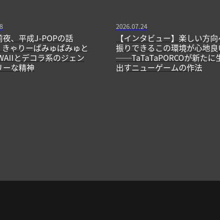
8
2026.07.24
前夜、平成J-POPの話
【インタビュー】楽しい方向
13】きゃりーぱみゅぱみゅと
振りできるこの環境が心地良
WAIIとデコラ系のジェン
──TaTaTaPORCOが新たに
リーな精神
出すニューゲームの作法