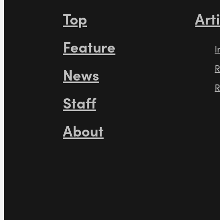
Top
Art
Feature
I
R
News
R
Staff
About