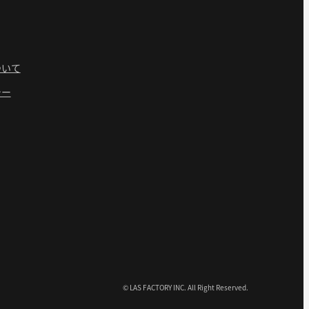
ついて
シー
© LAS FACTORY INC. All Right Reserved.