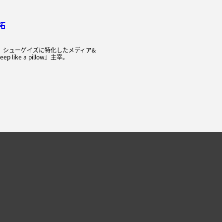
拓
れ。シューゲイズに特化したメディア&
 like a pillow』主宰。