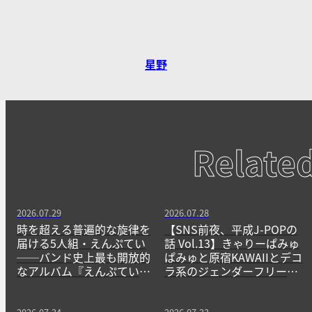
星野
Relate
2026.07.29
2026.07.28
時を超える普遍的な旋律を
【SNS前夜、平成J-POPの
届ける5人組・えんぷてい
話 Vol.13】きゃりーぱみゅ
──バンド史上最も開放的
ぱみゅと原宿KAWAIIとデコ
なアルバム『えんぷてい』
ラ系のジェンダーフリーな
をきっかけに
精神