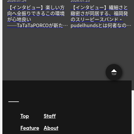
2026.07.24
2026.07.23
【インタビュー】楽しい方
【インタビュー】繊細さと
向へ全振りできるこの環境
緻密さが同居する、福岡発
が心地良い
のスリーピースバンド・
──TaTaTaPORCOが新たに
pudelhundsとは何者なの
生み出すニューゲームの作
か？──その正体に迫る。
法
TOP
Top
Staff
Feature
About