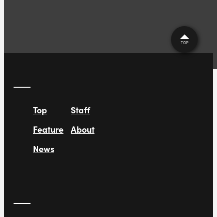
TOP
Top
Staff
Feature
About
News