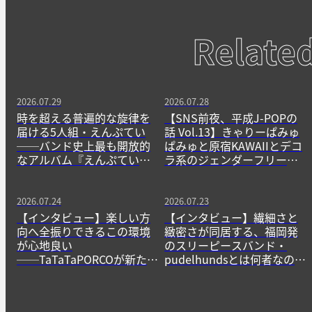
Relate
2026.07.29
2026.07.28
時を超える普遍的な旋律を
【SNS前夜、平成J-POPの
届ける5人組・えんぷてい
話 Vol.13】きゃりーぱみゅ
──バンド史上最も開放的
ぱみゅと原宿KAWAIIとデコ
なアルバム『えんぷてい』
ラ系のジェンダーフリーな
をきっかけに
精神
2026.07.24
2026.07.23
【インタビュー】楽しい方
【インタビュー】繊細さと
向へ全振りできるこの環境
緻密さが同居する、福岡発
が心地良い
のスリーピースバンド・
──TaTaTaPORCOが新たに
pudelhundsとは何者なの
生み出すニューゲームの作
か？──その正体に迫る。
法