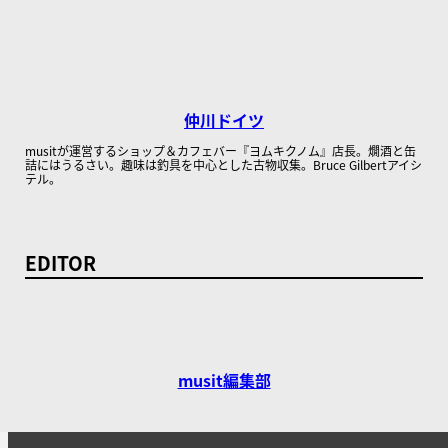
仲川ドイツ
musitが運営するショップ＆カフェバー『ヨムキクノム』店長。燗酒と缶
詰にはうるさい。趣味は釣具を中心とした古物収集。Bruce Gilbertアイシ
テル。
EDITOR
musit編集部