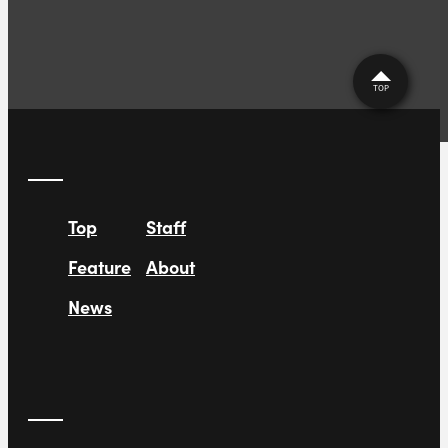
TOP
Top
Staff
Feature
About
News