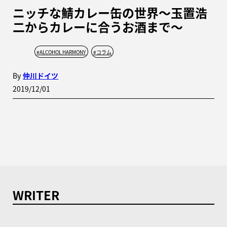
ニッチな鯖カレー缶の世界〜玉置浩
二からカレーに合うお酒まで〜
#
ALCOHOL HARMONY
#
コラム
By
仲川ドイツ
2019/12/01
WRITER