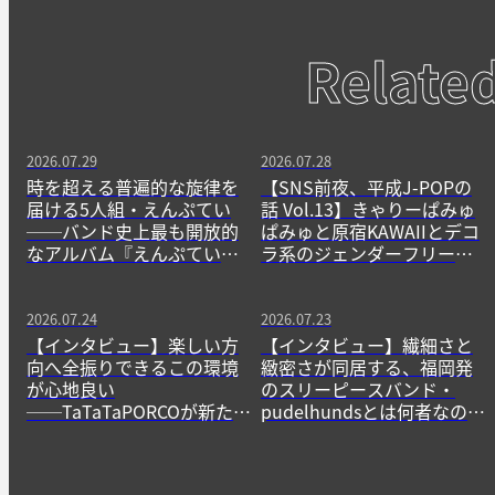
Relate
2026.07.29
2026.07.28
時を超える普遍的な旋律を
【SNS前夜、平成J-POPの
届ける5人組・えんぷてい
話 Vol.13】きゃりーぱみゅ
──バンド史上最も開放的
ぱみゅと原宿KAWAIIとデコ
なアルバム『えんぷてい』
ラ系のジェンダーフリーな
をきっかけに
精神
2026.07.24
2026.07.23
【インタビュー】楽しい方
【インタビュー】繊細さと
向へ全振りできるこの環境
緻密さが同居する、福岡発
が心地良い
のスリーピースバンド・
──TaTaTaPORCOが新たに
pudelhundsとは何者なの
生み出すニューゲームの作
か？──その正体に迫る。
法