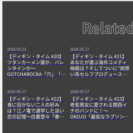
Relate
2026.03.23
2026.05.17
【ディギン・タイム #20】
【ディギン・タイム #21】
ツタンカーメン展か、バレ
あなたが選ぶ海外コメディ
ンタインか〜
映画は？そしてついに‘‘両想
GOTCHAROCKA「穴」「
い系セルフプロデュースア
Chase!!!」〜
イドル’’降臨！〜前田大翔
「両想いEver Love」
「Grand-Brand-New」
2026.05.17
2026.05.17
【ディギン・タイム #22】
【ディギン・タイム #23】
食に目がない二人の好み
老若男女に愛される関西イ
は？江ノ電で通学した淡い
チのバンドに！〜
恋の記憶〜白晝堂々「春の
OKOJO「最低なラブソン
夢」「『わけもなく悲し
グ」「一生のお願い」〜
い』にマルをつけた午