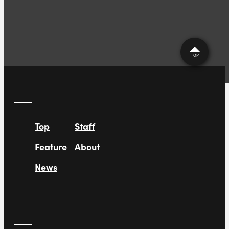
後」〜
TOP
Top
Staff
Feature
About
News