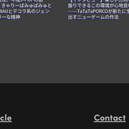
13】きゃりーぱみゅぱみゅと
振りできるこの環境が心地良
WAIIとデコラ系のジェン
──TaTaTaPORCOが新たに
リーな精神
出すニューゲームの作法
icle
Contact