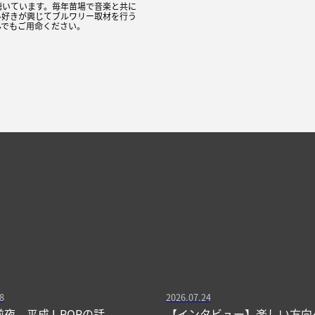
聴いています。毎年苗場で音楽と共に
ル好きが興じてブルワリー取材を行う
んでもご用命ください。
8
2026.07.24
前夜、平成J-POPの話
【インタビュー】楽しい方向