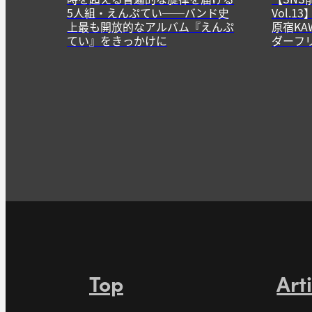
5人組・えんぷてい──バンド史
Vol.
上最も開放的なアルバム『えんぷ
原宿KA
てい』をきっかけに
ダーフ
Top
Art