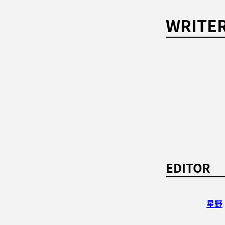
WRITE
EDITOR
星野