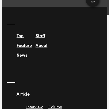
TOP
Top
Staff
Feature
About
News
Article
Interview
Column