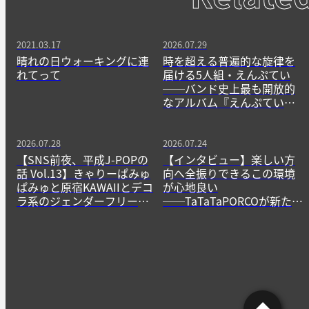
2021.03.17
2026.07.29
晴れの日ウォーキングに連
時を超える普遍的な旋律を
れてって
届ける5人組・えんぷてい
──バンド史上最も開放的
なアルバム『えんぷてい』
をきっかけに
2026.07.28
2026.07.24
【SNS前夜、平成J-POPの
【インタビュー】楽しい方
話 Vol.13】きゃりーぱみゅ
向へ全振りできるこの環境
ぱみゅと原宿KAWAIIとデコ
が心地良い
ラ系のジェンダーフリーな
──TaTaTaPORCOが新たに
精神
生み出すニューゲームの作
法