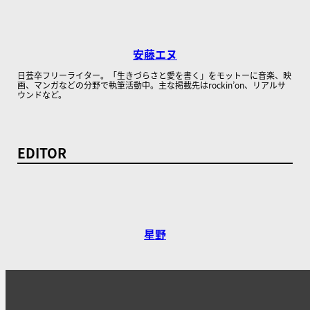
安藤エヌ
日芸卒フリーライター。「生きづらさと愛を書く」をモットーに音楽、映
画、マンガなどの分野で執筆活動中。主な掲載先はrockin’on、リアルサ
ウンドなど。
EDITOR
星野