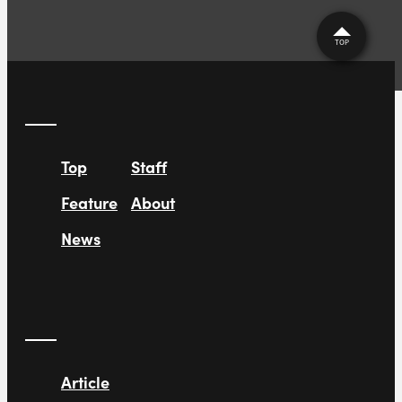
TOP
Top
Staff
Feature
About
News
Article