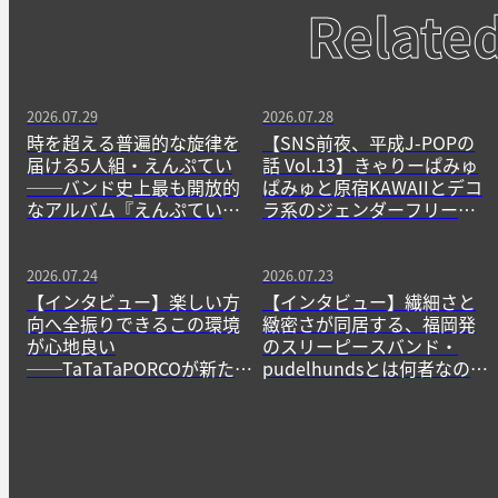
Relate
2026.07.29
2026.07.28
時を超える普遍的な旋律を
【SNS前夜、平成J-POPの
届ける5人組・えんぷてい
話 Vol.13】きゃりーぱみゅ
──バンド史上最も開放的
ぱみゅと原宿KAWAIIとデコ
なアルバム『えんぷてい』
ラ系のジェンダーフリーな
をきっかけに
精神
2026.07.24
2026.07.23
【インタビュー】楽しい方
【インタビュー】繊細さと
向へ全振りできるこの環境
緻密さが同居する、福岡発
が心地良い
のスリーピースバンド・
──TaTaTaPORCOが新たに
pudelhundsとは何者なの
生み出すニューゲームの作
か？──その正体に迫る。
法