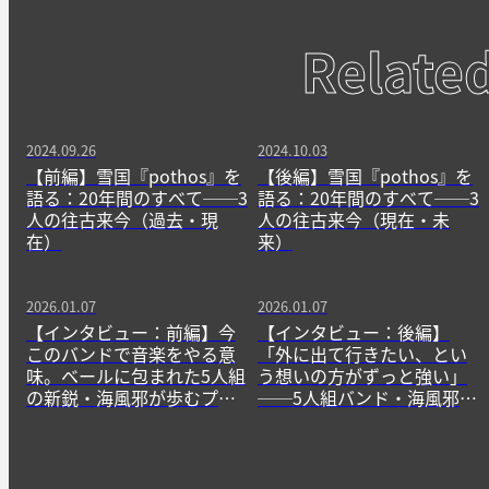
Relate
2024.09.26
2024.10.03
【前編】雪国『pothos』を
【後編】雪国『pothos』を
語る：20年間のすべて──3
語る：20年間のすべて──3
人の往古来今（過去・現
人の往古来今（現在・未
在）
来）
2026.01.07
2026.01.07
【インタビュー：前編】今
【インタビュー：後編】
このバンドで音楽をやる意
「外に出て行きたい、とい
味。ベールに包まれた5人組
う想いの方がずっと強い」
の新鋭・海風邪が歩むプロ
──5人組バンド・海風邪を
セス
突き動かす明確な意思