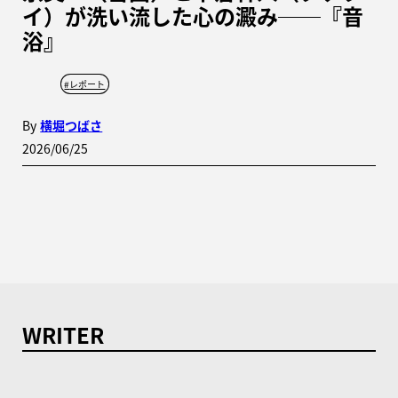
イ）が洗い流した心の澱み──『音
浴』
#
レポート
By
横堀つばさ
2026/06/25
WRITER