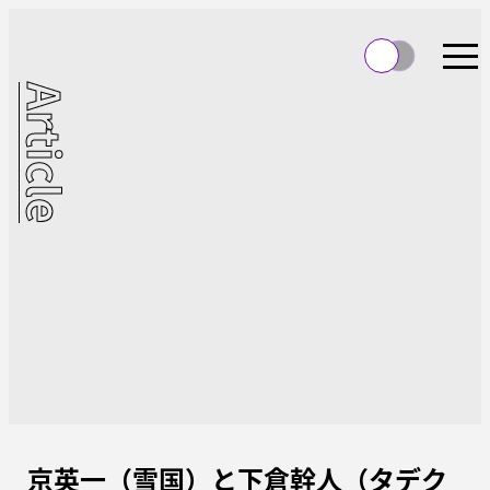
Article
京英一（雪国）と下倉幹人（タデク