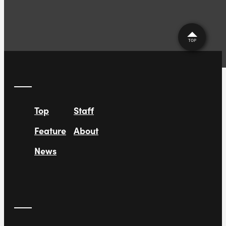
TOP
Top
Staff
Feature
About
News