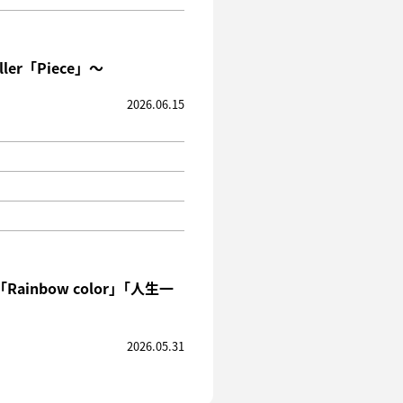
r「Piece」〜
2026.06.15
nbow color｣「人生一
2026.05.31