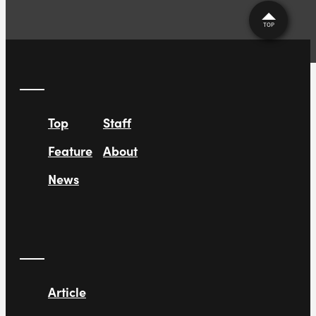
TOP
Top
Staff
Feature
About
News
Article