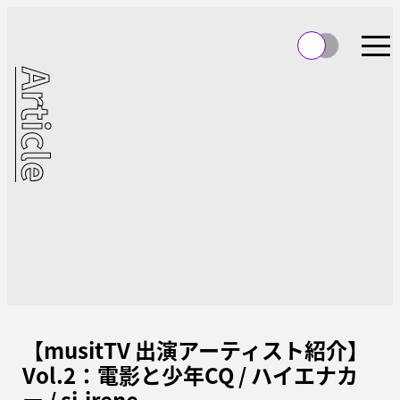
Article
【musitTV 出演アーティスト紹介】
Vol.2：電影と少年CQ / ハイエナカ
ー / si,irene