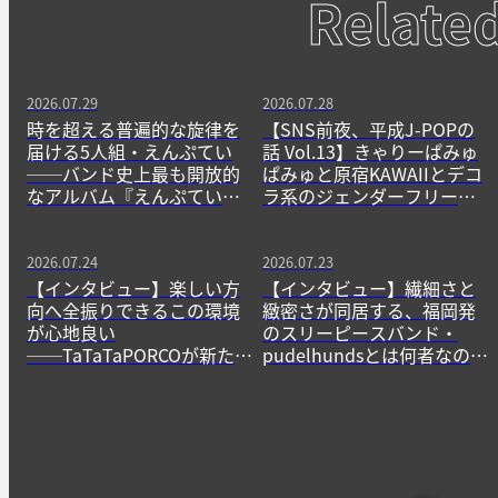
Relate
2026.07.29
2026.07.28
時を超える普遍的な旋律を
【SNS前夜、平成J-POPの
届ける5人組・えんぷてい
話 Vol.13】きゃりーぱみゅ
──バンド史上最も開放的
ぱみゅと原宿KAWAIIとデコ
なアルバム『えんぷてい』
ラ系のジェンダーフリーな
をきっかけに
精神
2026.07.24
2026.07.23
【インタビュー】楽しい方
【インタビュー】繊細さと
向へ全振りできるこの環境
緻密さが同居する、福岡発
が心地良い
のスリーピースバンド・
──TaTaTaPORCOが新たに
pudelhundsとは何者なの
生み出すニューゲームの作
か？──その正体に迫る。
法