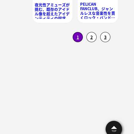
PELICAN
夜光性アミューズが
FANCLUB、ジャン
挑む、既存のアイド
ルレスな音楽性を貫
ル像を超えたアイデ
くロック・バンドが
ンティティの探求
成し遂げた変化（メ
ジャー1stフル・ア
ルバム『解放のヒン
ト』発売記念①）
1
2
3
TOP