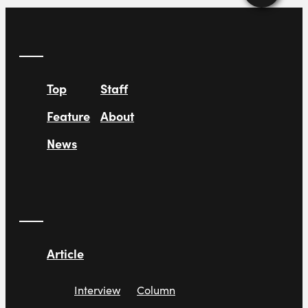
Top
Staff
Feature
About
News
Article
Interview
Column