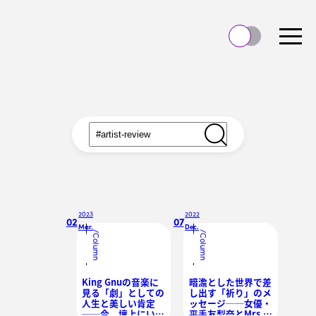
2023
2022
02
07
Mar.
Dec.
/
/
Column
Column
King Gnuの音楽に
暗澹とした世界で差
見る「劇」としての
し出す「祈り」のメ
人生と美しい肯定
ッセージ──女優・
──今、壇上にいる
平手友梨奈とMrs.