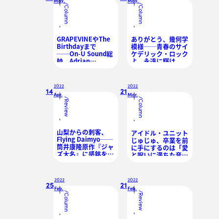
May.
May.
/
/
Column
Column
GRAPEVINEやThe
ありがとう、幾何学
Birthdayまで
模様──青春のサイ
──On-U Sound総
ケデリック・ロック
帥、Adrian
よ、永遠に輝け
Sherwood（エイド
リアン・シャーウッ
ド）が手掛けた日本
2022
2022
のアーティスト4選
14
21
Apr.
Mar.
/
/
Review
Column
山梨からの刺客、
アイドル・ユニット
Flying Daimyo──
じゅじゅ、卒業を前
筒井康隆原作『ジャ
に手にするのは「愛
ズ大名』に感銘を受
と呪いに満ちた音楽
けた彼らが放つアッ
の花束」
パーな衝撃波
2022
2022
25
21
Feb.
Feb.
/
/
Column
Review