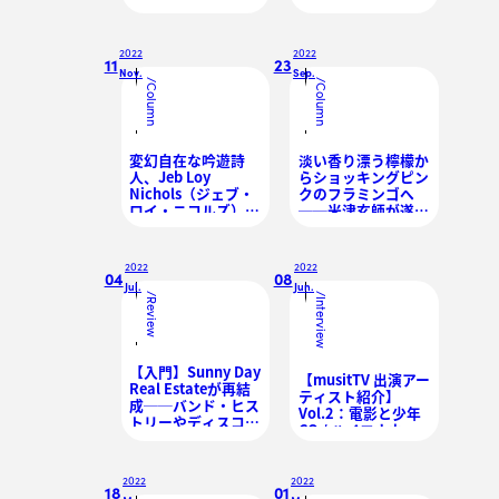
者たちへ贈る歌
GREEN
APPLE「Attitude」
2022
2022
11
23
Nov.
Sep.
/
/
Column
Column
変幻自在な吟遊詩
淡い香り漂う檸檬か
人、Jeb Loy
らショッキングピン
Nichols（ジェブ・
クのフラミンゴへ
ロイ・ニコルズ）
──米津玄師が遂げ
──素朴さから滲む
た「変身」の姿
On-U Soundの野心
2022
2022
04
08
Jul.
Jun.
/
/
Review
Interview
【入門】Sunny Day
【musitTV 出演アー
Real Estateが再結
ティスト紹介】
成──バンド・ヒス
Vol.2：電影と少年
トリーやディスコグ
CQ / ハイエナカー /
ラフィーからエモ・
si,irene
シーンでの歩みを振
り返る
2022
2022
18
01