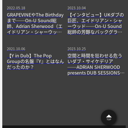
2022.05.18
2023.10.04
GRAPEVINEやThe Birthday
【インタビュー】UKダブの
まで──On-U Sound総
巨匠、エイドリアン・シャ
帥、Adrian Sherwood（エ
ーウッド──On-U Sound
イドリアン・シャーウッ
総帥の芳醇なバックグラウ
ド）が手掛けた日本のアー
ンドと唯一無二のサウン
ティスト4選
ド・プロダクション
2021.10.06
2023.10.25
【Y in Dub】The Pop
空間と時間を狂わせる危う
Groupの名盤『Y』とはなん
いダブ・サイケデリア
だったのか？
──ADRIAN SHERWOOD
presents DUB SESSIONS
2023
TOP