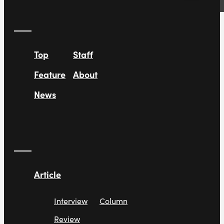
Top
Staff
Feature
About
News
Article
Interview
Column
Review