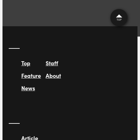
TOP
Top
Staff
Feature
About
News
Article