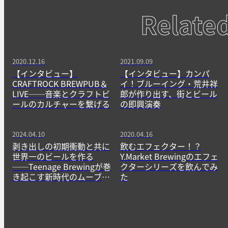
Relate
2020.12.16
2021.09.09
【インタビュー】
【インタビュー】カンパ
CRAFTROCK BREWPUB＆
イ！ブルーイング・荒井祥
LIVE──音楽とクラフトビ
郎が作り出す、街とビール
ールのカルチャーを繋げる
の即興演奏
2024.04.10
2020.04.16
剥き出しの初期衝動と共に
飲むエフェクター！？
世界一のビールを作る
Y.Market Brewingのエフェ
──Teenage Brewingが巻
クターシリーズを飲んでみ
き起こす新時代のムーブメ
た
ント