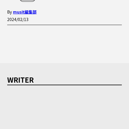
By
musit編集部
2024/02/13
WRITER