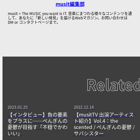
musit編集部
musit = The MUSIC you want is IT. 音楽にまつわる様々なコンテンツを通
して、あなたに「新しい発見」を届けるWebマガジン。お問い合わせは
DM or コンタクトページまで。
Relate
2023.01.25
2022.12.14
【インタビュー】負の要素
【musitTV 出演アーティス
をプラスに──ぺんぎんの
ト紹介】Vol.4：the
憂鬱が目指す「不穏でかわ
scented / ぺんぎんの憂鬱 /
いい」
サバシスター