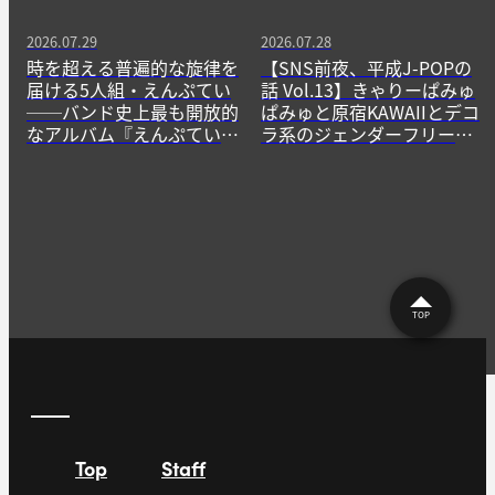
2026.07.29
2026.07.28
時を超える普遍的な旋律を
【SNS前夜、平成J-POPの
届ける5人組・えんぷてい
話 Vol.13】きゃりーぱみゅ
──バンド史上最も開放的
ぱみゅと原宿KAWAIIとデコ
なアルバム『えんぷてい』
ラ系のジェンダーフリーな
をきっかけに
精神
TOP
Top
Staff